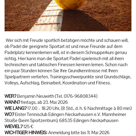
Wer sich mit Freude sportlich betätigen möchte und schauen will,
ob Padel die geeignete Sportart ist und neue Freunde auf dem
Padelplatz kennenlernen will, ist in diesem Schnupperkurs genau
richtig. Hier kann man die Sportart Padel spielerisch mit all ihren
technischen und taktischen Finessen kennen lernen. Schon nach
ein paar Stunden können Sie Ihre Grundkenntnisse mit Ihren
Spielpartnern vertiefen. Trainingsschwerpunkte sind Grundschläge,
Volleys, Aufschlag, Beinarbeit, Koordination und Fitness.
WER?
Benjamin Neuwirth (Tel. 0176-96808344)
WANN?
freitags, ab 23. Mai 2026
WIE LANG?
17.00 – 18.20 Uhr, (8 Std., d. h. 6 Nachmittage à 80 min)
WO?
Erster Tennisclub Edingen-Neckarhausen e.V. Mannheimer
Straße (beim Sportzentrum), 68535 Edingen-Neckarhausen
WIEVIEL?
125 €
WICHTIGER HINWEIS:
Anmeldung bitte bis 11. Mai 2026