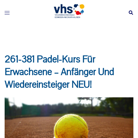
Zum
Inhalt
Menü
Such
springen
umschalten
261-381 Padel-Kurs Für
Erwachsene – Anfänger Und
Wiedereinsteiger NEU!