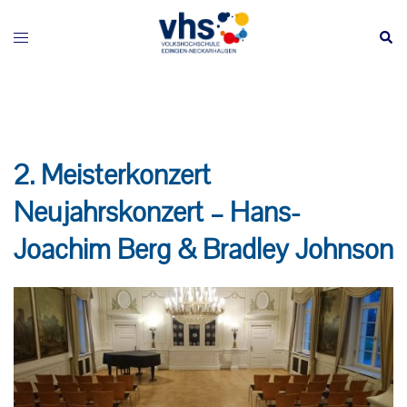
Zum
Inhalt
Menü
Such
springen
umschalten
2. Meisterkonzert
Neujahrskonzert – Hans-
Joachim Berg & Bradley Johnson