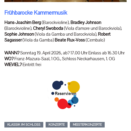
Frühbarocke Kammermusik
Hans-Joachim Berg
(Barockvioline),
Bradley Johnson
(Barockvioline),
Cheryl Swoboda
(Viola d’amore und Barockviola),
Sophie Johnson
(Viola da Gamba und Barockviola),
Robert
Sagasser
(Viola da Gamba)
Beate Rux-Voss
(Cembalo)
WANN?
Sonntag 19. April 2026, ab? 17.00 Uhr Einlass ab 16.30 Uhr
WO?
Franz-Mazura-Saal, 1 OG., Schloss Neckarhausen, 1. OG
WIEVIEL?
Eintritt frei
KLASSIK IM SCHLOSS
KONZERTE
MEISTERKONZERTE