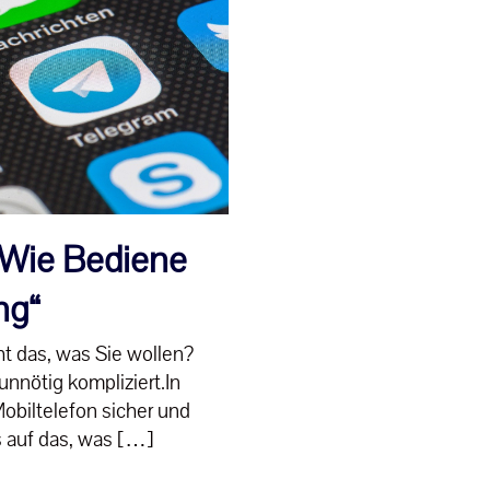
„Wie Bediene
ng“
t das, was Sie wollen?
unnötig kompliziert.In
 Mobiltelefon sicher und
s auf das, was […]